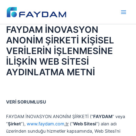
İçeriğe
Main
atla
Men
FAYDAM İNOVASYON
ANONİM ŞİRKETİ KİŞİSEL
VERİLERİN İŞLENMESİNE
İLİŞKİN WEB SİTESİ
AYDINLATMA METNİ
VERİ SORUMLUSU
FAYDAM İNOVASYON ANONİM ŞİRKETİ (“
FAYDAM
” veya
“
Şirket
”),
www.faydam.com
.tr
(“
Web Sitesi
”) alan adı
üzerinden sunduğu hizmetler kapsamında, Web Sitesi’ni