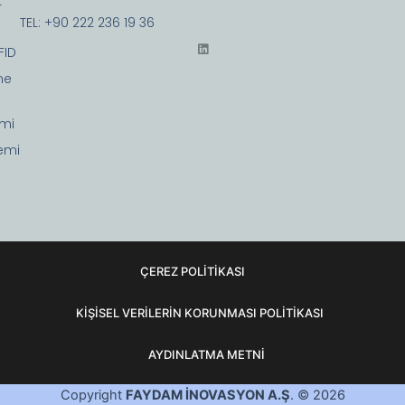
r
TEL: +90 222 236 19 36
L
FID
i
n
me
k
e
d
i
emi
n
temi
ÇEREZ POLİTİKASI
KİŞİSEL VERİLERİN KORUNMASI POLİTİKASI
AYDINLATMA METNİ
Copyright
FAYDAM İNOVASYON A.Ş
. © 2026