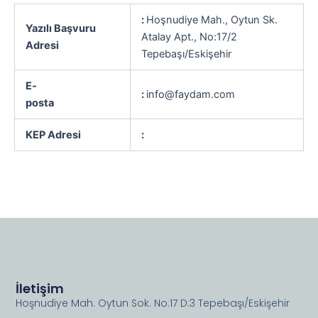
:
Hoşnudiye Mah., Oytun Sk.
Yazılı Başvuru
Atalay Apt., No:17/2
Adresi
Tepebaşı/Eskişehir
E-
:
info@faydam.com
posta
KEP Adresi
:
İletişim
Hoşnudiye Mah. Oytun Sok. No:17 D:3 Tepebaşı/Eskişehir