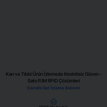
Kan ve Tıbbi Ürün İzlemede Kesintisiz Güven -
Sato PJM RFID Çözümleri
Cerrahi Set İzleme Sistemi
Otonom İlaç Stok Takibi
Kan Bankacılığı Ürün İzleme
Sağlık Numune Tüp Takibi